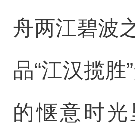
舟两江碧波之
品“江汉揽胜
的惬意时光