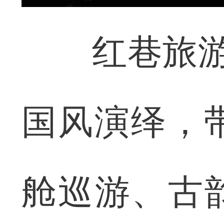
红巷旅游码
国风演绎，
舱巡游、古