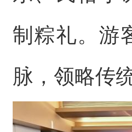
制粽礼。游
脉，领略传