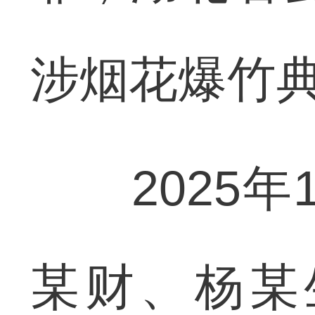
涉烟花爆竹
2025年
某财、杨某