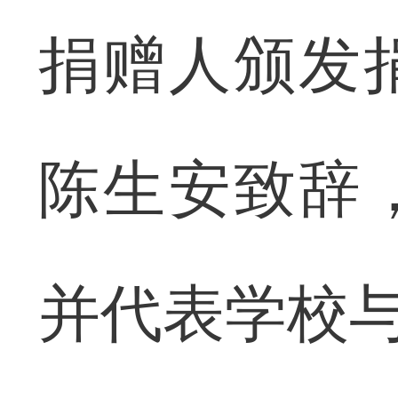
捐赠人颁发
陈生安致辞
并代表学校