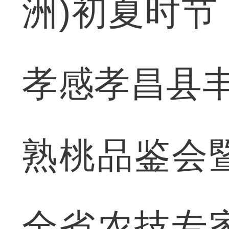
洲)初夏时
孝感孝昌县丰
熟桃品鉴会
全省农技专