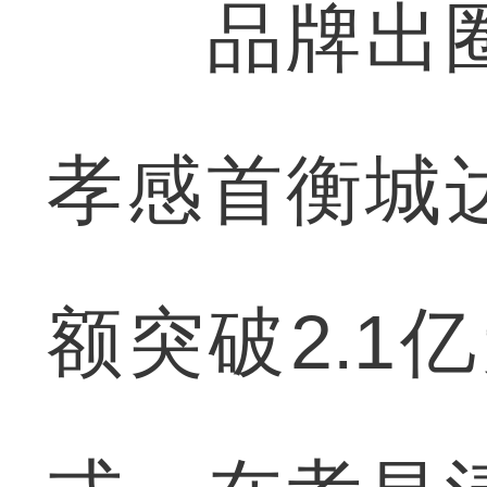
品牌出圈
孝感首衡城
额突破2.1