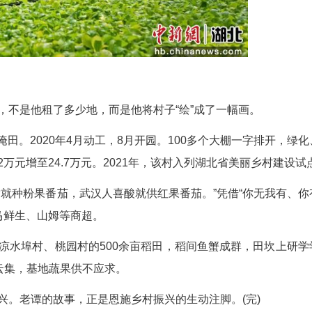
？”经常有人这样质疑。
家都学会了，才能撑起农业一片天。”这种“不算小
”。
业的初心没变，“疯”劲没减。只是现在，跟着他一
荣誉：专精特新企业、省级龙头企业、“万企兴万
、脱贫攻坚先进个人、第九届州人大代表……这些
他参与起草了《高山大棚番茄避雨栽培技术规程》