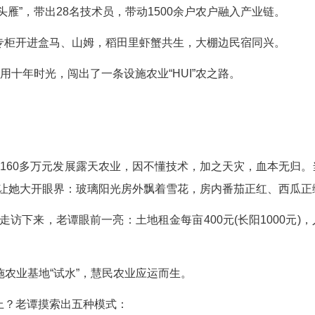
”变成“领头雁”，带出28名技术员，带动1500
富硒蔬菜”专柜开进盒马、山姆，稻田里虾蟹共生
模”，谭建平用十年时光，闯出了一条设施农业“HUI