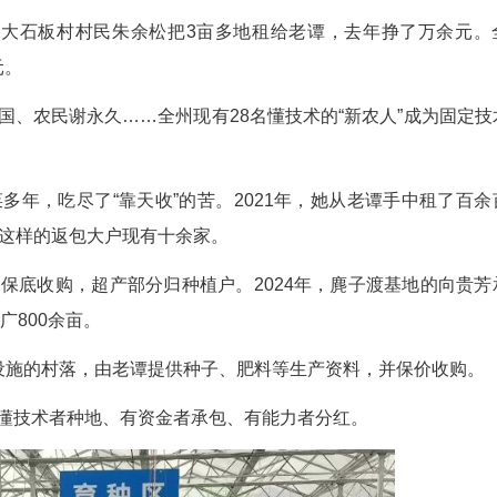
笔经济账。
户熊凤平投资160多万元发展露天农业，因不懂技
谭基地的景象让她大开眼界：玻璃阳光房外飘着雪花
。几天走访下来，老谭眼前一亮：土地租金每亩40
下2800元。
216亩设施农业基地“试水”，慧民农业应运而生
”到农户身上？老谭摸索出五种模式：
——花坪镇大石板村村民朱余松把3亩多地租给
费1327万元。