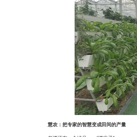
模式二：聘请技术骨干——退休
干。
模式三：返包经营——周启英种
棚，亩均收入过万元，是露天种植
模式四：包产激励——慧民农业
200多亩，拿到“激励金”21.6万
模式五：技术+保价收购——针
五种模式，一个逻辑：让有资