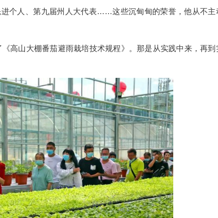
间的产量
”。
晚上戴上矿灯蹲守大棚，观察害虫活动规律。“
减少90%。
诚意拜访，硬是让省农科院的专家们把成果转化到
朱凤娟来了，病虫害防治专家焦忠久来了，湖北
质穴盘育苗等成果从“书架”搬进大棚；8项创新成
都能通过数据精准施治。