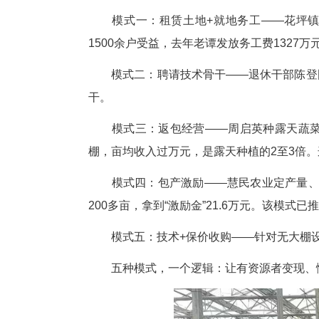
老谭从长阳转战建始，缘于一
2015年，建始县业州镇种植
冬天，熊凤平前往长阳考察，老
熊凤平力邀老谭到建始做技术指导
60元/人/天(长阳150元)。亩均省
账一算清，老谭当即决定合作。
基地大了，如何让利益真正“联
模式一：租赁土地+就地务工
1500余户受益，去年老谭发放务工