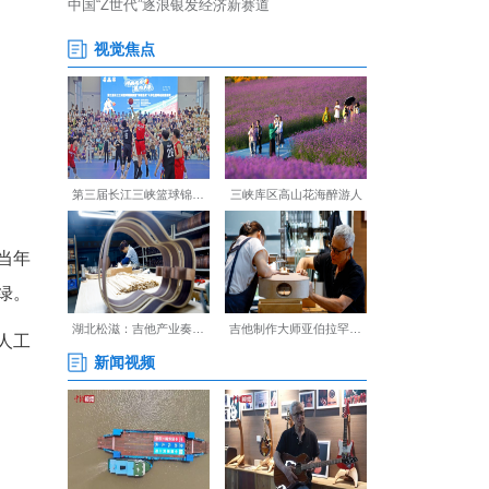
余户农户融入产业链。
，大棚边民宿同兴。
”农之路。