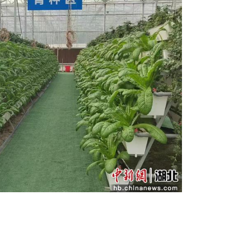
干部陈登国、农民谢永久……全州现有28名懂技术
露天蔬菜多年，吃尽了“靠天收”的苦。2021年
的2至3倍。这样的返包大户现有十余家。
定产量、保底收购，超产部分归种植户。2024
元。该模式已推广800余亩。
对无大棚设施的村落，由老谭提供种子、肥料等
源者变现、懂技术者种地、有资金者承包、有能力