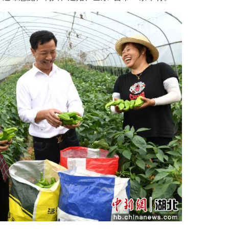
杨亚玲 周仁轩)芒种刚过，建始县花坪镇大石板村
民农业”)大棚蔬菜基地里，辣椒挂满枝头，番茄红
扩展至6872亩，遍布恩施、利川、建始、巴东4县市3