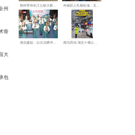
术，加之天灾，血本无归。当年
，房内番茄正红、西瓜正绿。
0元(长阳1000元)，人工
。
老谭，去年挣了万余元。全州