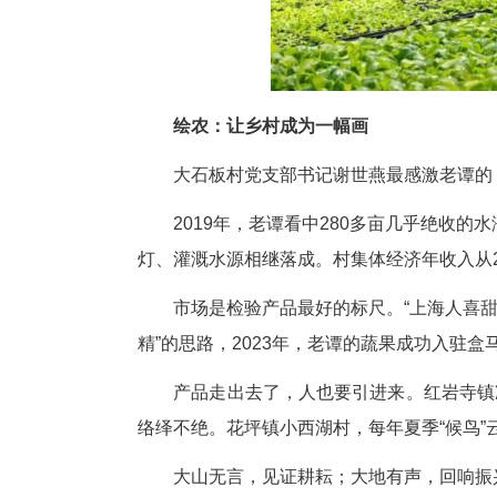
“你把技术免费传给别人，疯了
“一个人会技术成不了气候，大
个“外来户”成了农户心中的“自己人
来建始十余年，老谭发展设施农
这些年，公司和老谭都获得无数
恩施楷模、中国优秀民营企业家
及。
有一样，他爱说：2015年，
中去的方法论。