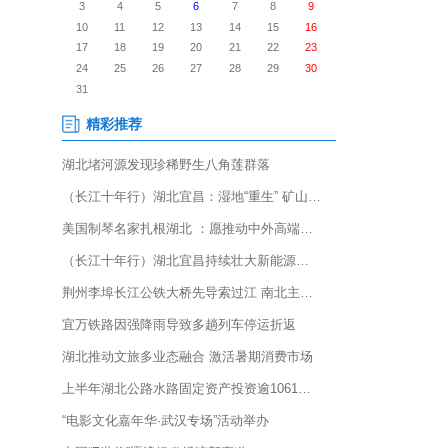
，恩施州人大代表谭建平的慧民
绿相间，黄瓜垂垂累累……十年
0余个村。