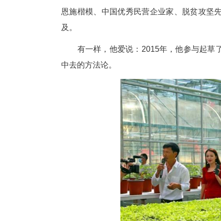
慧农：把专家的智慧变成田
老谭还有一个绰号——“谭疯子
为减少农药施用，他连续数月，
终，病虫害减少70%、农药使用量
他的“疯”远不止于此。一次次
博士矫振彪来了，高级农艺师
了；“生物导弹”、臭氧杀菌、基
备，农作物“渴了”“饿了”“病了”