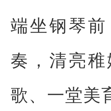
端坐钢琴前
奏，清亮稚
歌、一堂美