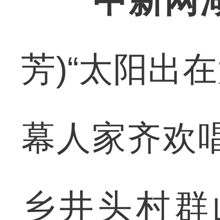
中新网
芳)“太阳出
幕人家齐欢
乡井头村群