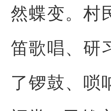
然蝶变。村
笛歌唱、研
了锣鼓、唢