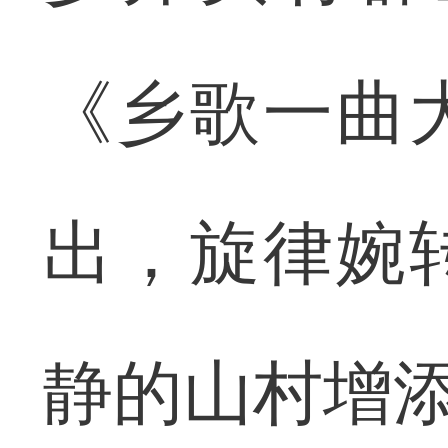
《乡歌一曲
出，旋律婉
静的山村增