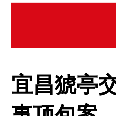
宜昌猇亭
事顶包案