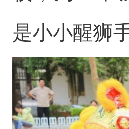
是小小醒狮手