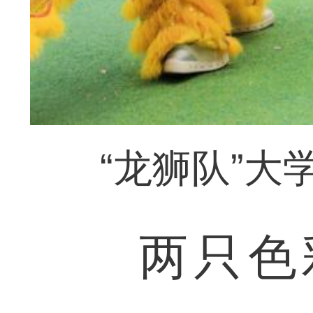
“龙狮队”大
两只色彩