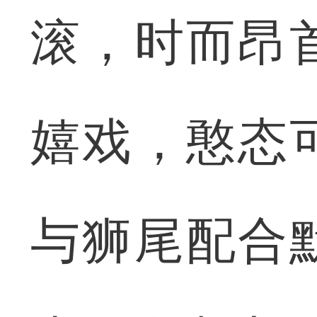
滚，时而昂
嬉戏，憨态
与狮尾配合