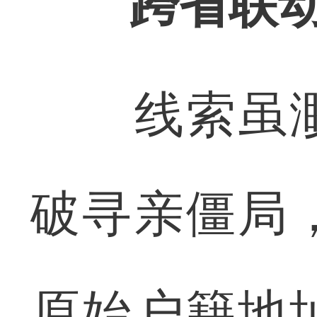
跨省联
线索虽渺
破寻亲僵局
原始户籍地