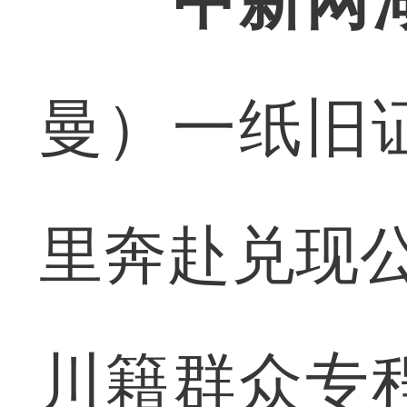
中新网
曼）一纸旧
里奔赴兑现公
川籍群众专