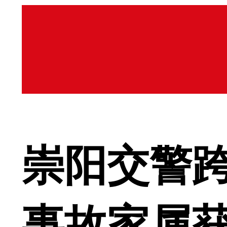
崇阳交警跨
事故家属获