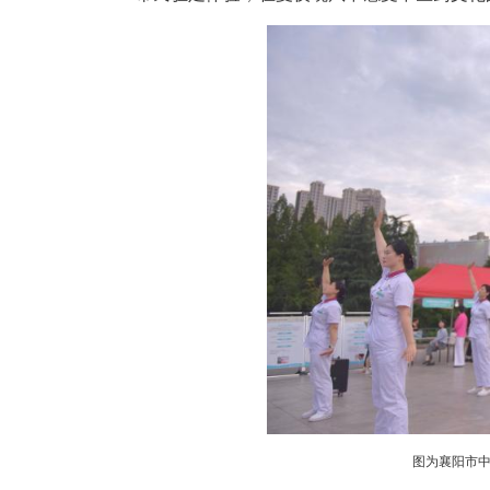
中新网湖北新闻6月13日电
（
闹开市。名医问诊、针灸推拿、
市民驻足体验，在夏夜晚风中感