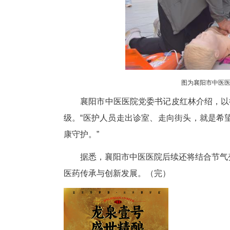
民也表示，胳膊疼痛、怕受凉的