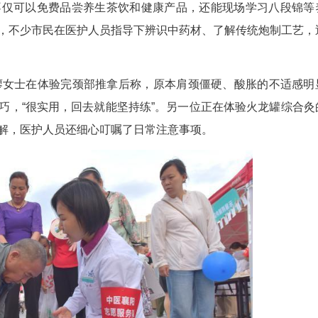
图为襄阳市中医医院医护人员表演八段锦养生操。 杨文军 摄
足。市民不仅可以免费品尝养生茶饮和健康产品
在中药展示区，不少市民在医护人员指导下辨识中药
服务。
22岁的廖女士在体验完颈部推拿后称，原本肩
的居家护颈技巧，“很实用，回去就能坚持练”。另