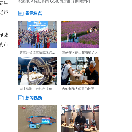
，还能现场学习八段锦等养生
材、了解传统炮制工艺，近距
颈僵硬、酸胀的不适感明显减
一位正在体验火龙罐综合灸的市