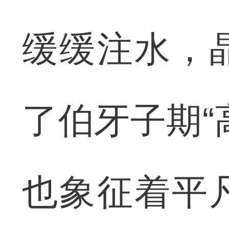
缓缓注水，
了伯牙子期“
也象征着平