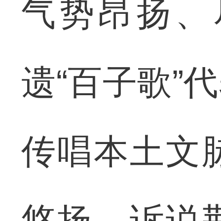
气势昂扬、
遗“百子歌”
传唱本土文
悠扬、诉说