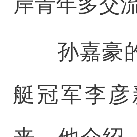
岸青年多交
孙嘉豪的教
艇冠军李彦