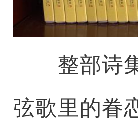
整部诗集分
弦歌里的眷