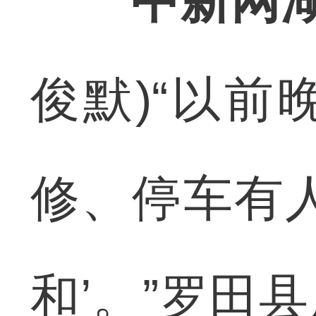
中新网湖
俊默)“以
修、停车有
和’。”罗田