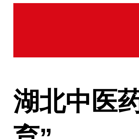
湖北中医
育”