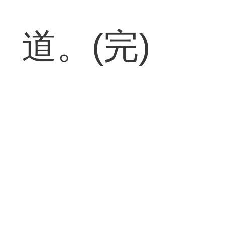
道。(完)