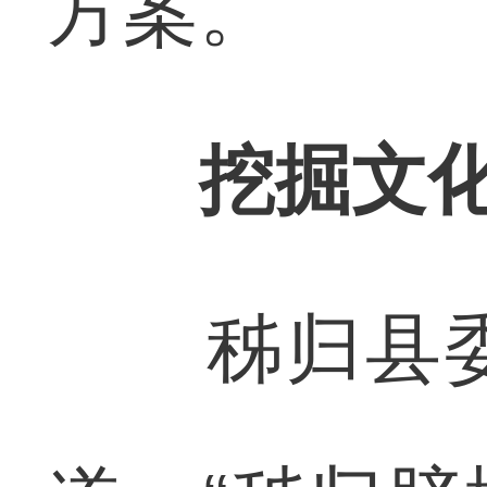
方案。
挖掘文
秭归县委