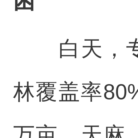
困
白天，专
林覆盖率80
万亩，天麻