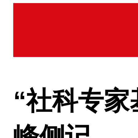
“社科专家
峰侧记