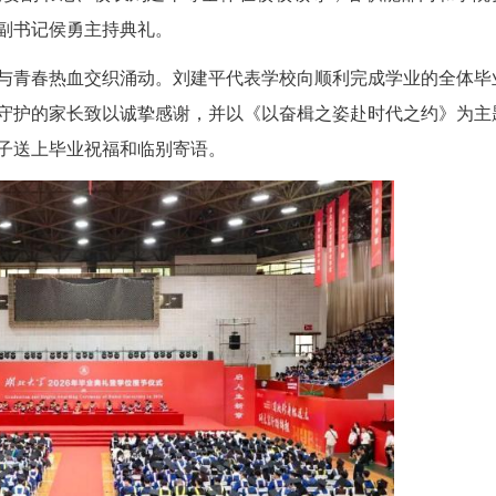
(鲜文涛)骊歌悠扬，惜别琴园；逐梦扬帆，奔赴山海。
体育馆举行，师生齐聚一堂，共同见证9176名毕
谢红星，校党委副书记、校长刘建平等全体在校校
活动。校党委副书记侯勇主持典礼。
离别温情与青春热血交织涌动。刘建平代表学校
职员工和温情守护的家长致以诚挚感谢，并以《以奋
许，为全体学子送上毕业祝福和临别寄语。