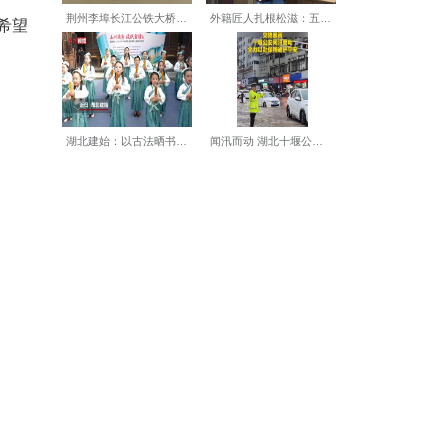
担时代重任。要不忘初心，面
业选择与国家发展、人民需要、
历的挑战都变成成长的阶梯，
大人诚实、扎实、踏实的优良
把学习当作一种生活态度、一
刘建平饱含深情地说，“希望
成长、共奋进。”