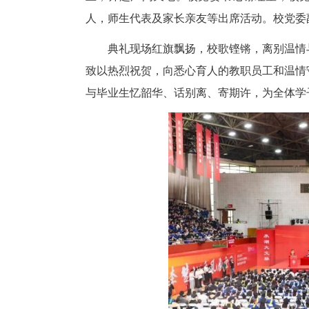
中新网湖北新闻6月17日电
毕业典礼暨学位授予仪式在二号
土，奔赴广阔天地。校党委书记
人，师生代表及家长亲友等出席
典礼现场红旗飘扬，校歌铿锵，
致以热烈祝贺，向悉心育人的教
与毕业生忆韶华、话别离、寄期