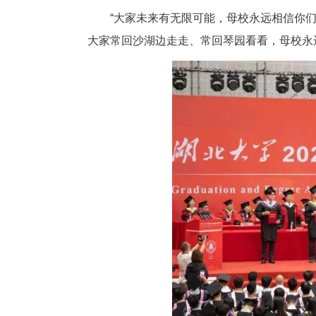
青春韶华，各自书写了属于自己
他勉励和嘱托全体毕业生在充满
对不同的岗位、不同的起点、不
时代召唤相结合，行大道、守正
要善于转化，保持积极平和的心
迎新纳变、勇于突破，主动跟上
作风，以实干立身、以奋斗立业
种精神追求、一种人生习惯。
“大家未来有无限可能，母校永
大家常回沙湖边走走、常回琴园