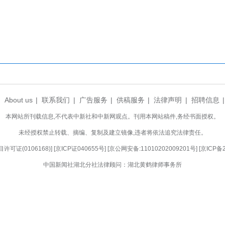
初心。博士研究生代表、材料科学与工程专业缑
来，无数个深夜实验室里的坚守深耕，都是科研路上
卡脖子”技术难题。他鼓励大家要坚守湖大人的严谨
一己微薄之力，助力国家科技自立自强。
志笃行……为实现中华民族伟大复兴而努力奋斗！
，铿锵有力的誓言回荡在体育馆上空。
26年毕业典礼圆满落下帷幕。随后，学位授予仪
，为毕业生逐一拨穗正冠、颁发学位证书并合影留念
，母校常念。愿全体2026届湖大毕业生，带着
在人生征途上笃行致远，以青春之我、奋斗之我，书