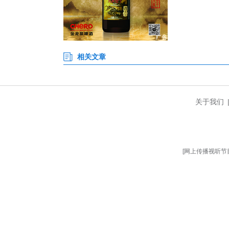
九年逐梦琴园，坚守科研报国
路：无数次实验失败后的推倒重
江城实验室，直面半导体领域“
框”，做迎难而上的破局者，以
“谨记湖大校训，日思日睿，笃
生起立握拳，庄严许下青春誓言
悠扬厚重的校歌缓缓奏响，20
曾祥勇、李振以及各学院负责人
此去乘风，未来可期；山海不远
力量，在时代浪潮中奋楫争先，