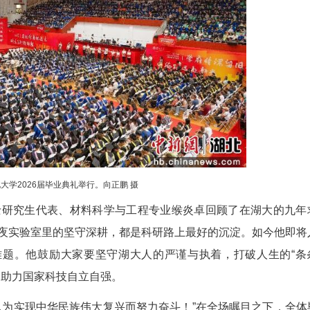
毕业典礼现场。朱景怡 摄
书。谢红星为第28届研究生支教团授旗。
的青春答卷？本科生代表、教育学专业学生文章
国和人民最需要的地方贡献青春力量。作为一名即将
的定力、向上生长的朝气，绽放湖大青年的光彩。
的底气到底在哪儿。”国际学生代表、国际商务专
以前参与了中国印尼合作建设的雅万高铁项目，现在
让中外青年的交流也走上高速、通上高铁。