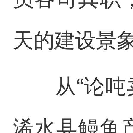
天的建设景
从“论吨卖
浠水县鳗鱼