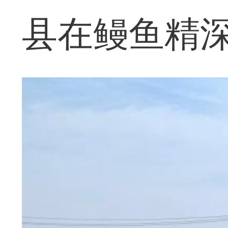
县在鳗鱼精