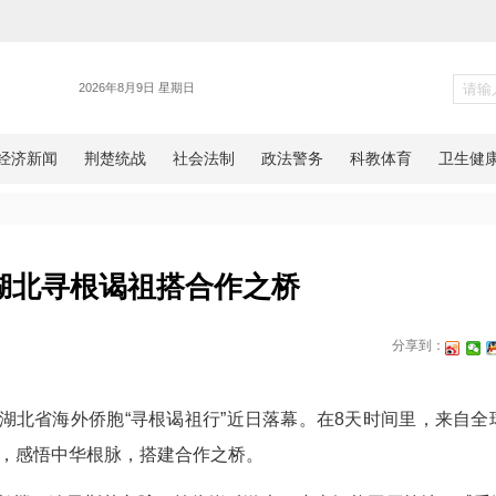
统战
外侨胞湖北寻根谒祖搭合作之
网湖北