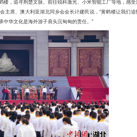
(赵霜)2026年湖北省海外侨胞“寻根谒祖行”近日落
、随州、十堰，感悟中华根脉，搭建合作之桥。
物馆、黄鹤楼，追寻荆楚文脉。前往锐科激光、
澳洲华人联合会主席、澳大利亚湖北同乡会会长计建
发感受到，传承中华文化是海外游子肩头沉甸甸的责