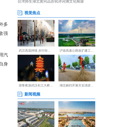
礼、敬献高香。“身处海外多
”挪威广东商会副会长庄敬强