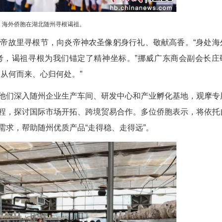
海外侨胞在湖北随州寻根谒祖。
界华人炎帝故里寻根节，向炎帝神农圣像躬身行
撞与身份思考，谒祖寻根为我们锚定了精神坐标。
们更明确自身从何而来、心归何处。”