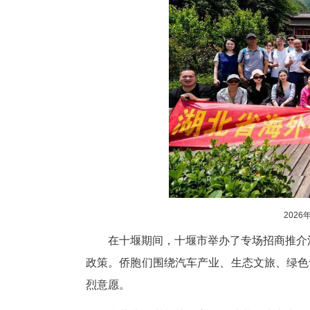
在十堰，参访团来到丹江口水
上，参观了紫霄宫、南岩宫、金
文化与养生哲学叹为观止。