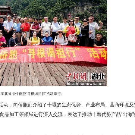
海外侨胞参观香菇智能种植示范基地。
库，了解南水北调中线工程的建设历程与供水成
顶等古建筑群，观摩了武当功夫表演，对武当山宏伟