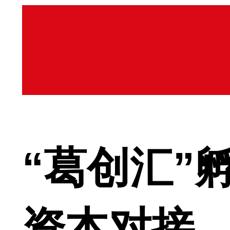
“葛创汇”
资本对接