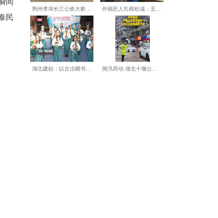
、热闹非凡，市民群众齐聚现
昂震天的鼓点回荡湖畔，瞬间
仪式韵味十足，寄托着国泰民