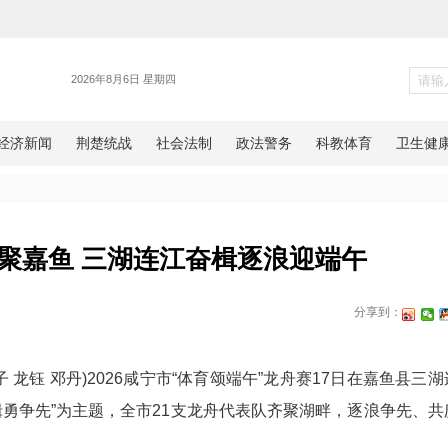
各地
代表队齐聚嘉鱼 三湖连江奋楫
网湖北