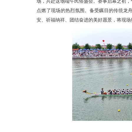
夏日湖畔，风光旖旎。当日下午
场，共赴这场端午民俗盛会。赛
点燃了现场的热烈氛围。备受瞩
安、祈福纳祥、团结奋进的美好