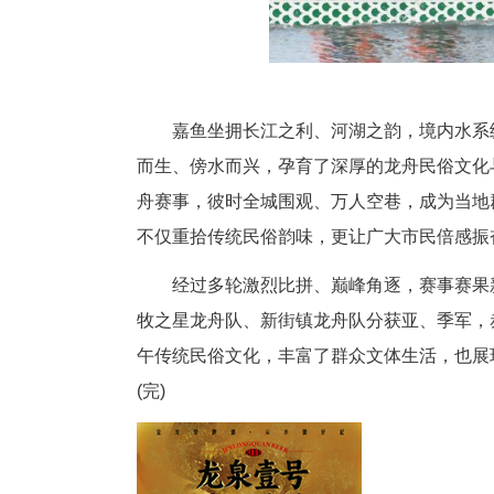
随着发令枪响，500米直道竞
节奏铿锵有力、提振士气；一众
展。各龙舟队伍你追我赶、全速
赛事的热血活力与竞技风采。