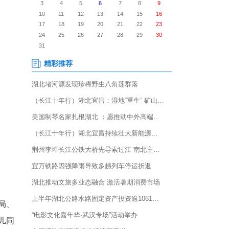
午”龙舟赛17日在嘉鱼县三湖连江
队齐聚湖畔，逐浪争先、共庆端