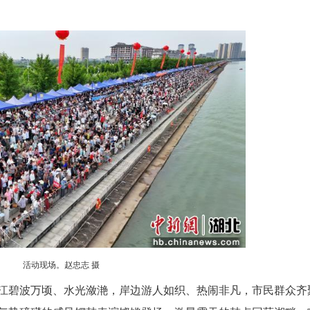
活动现场。赵忠志 摄
会指导，嘉鱼县人民政府、咸宁市体育事业发展
合主办，竞赛项目为男子22人龙舟500米直道竞