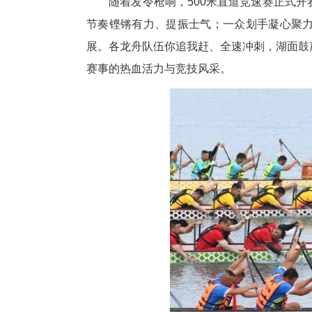
仪式过后，21支参赛龙舟整齐
漾，在秀美湖光的映衬下，勾勒