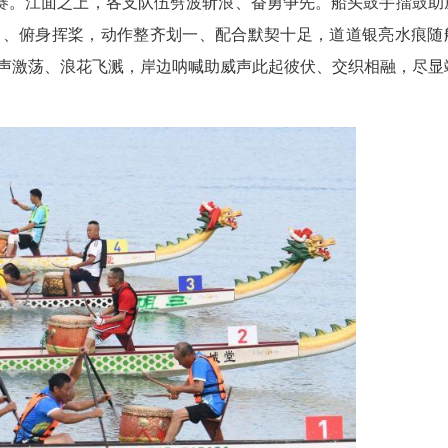
列阵、逐水巡游。彩绘龙舟破浪前行，两岸旌旗
出一幅动静相宜、壮阔灵动的水乡端午画卷。