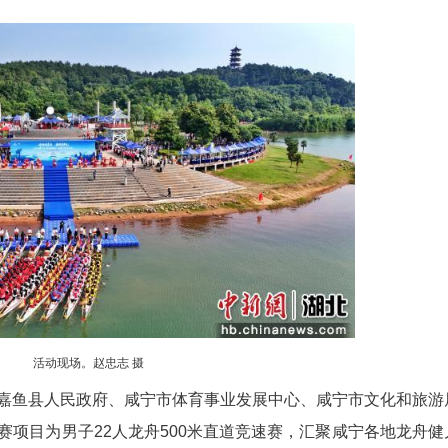
(胡传林 谢燕子 龙钰 邓丹)2026咸宁市“体育颂端
传嘉鱼，奋楫勇争先”为主题，全市21支龙舟代表