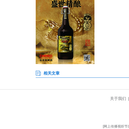
嘉鱼坐拥长江之利、河湖之韵，
而生、傍水而兴，孕育了深厚的