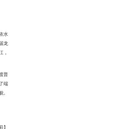
勇争先。船头鼓手擂鼓助威，
契十足，道道银亮水痕随船延
起彼伏、交织相融，尽显端午