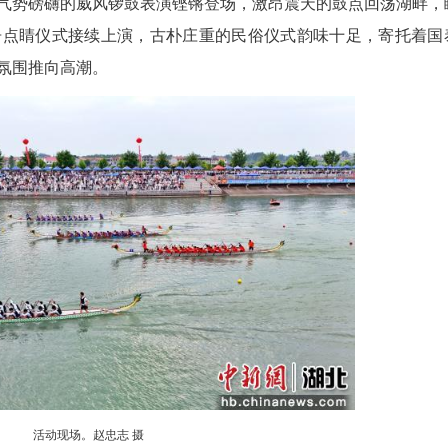
活动现场。赵忠志 摄
，三湖连江碧波万顷、水光潋滟，岸边游人如织
事启幕之初，气势磅礴的威风锣鼓表演铿锵登场，激
目的传统龙舟点睛仪式接续上演，古朴庄重的民俗
愿景，将现场氛围推向高潮。