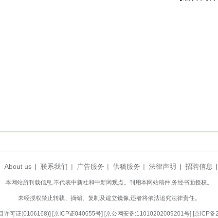
活动现场。陈红菊 摄
境内水系纵横、水域广袤，千年水乡文脉源远流
龙舟民俗文化与亲水情怀。据悉，二十余年前，嘉鱼