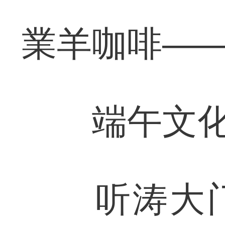
業羊咖啡—
端午文化
听涛大门