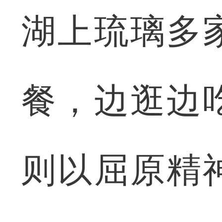
湖上琉璃多
餐，边逛边
则以屈原精