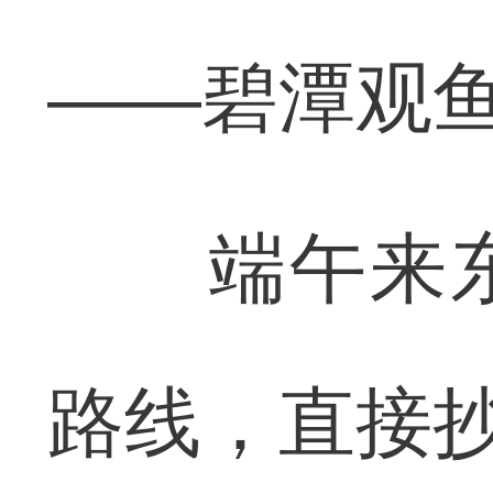
——碧潭观
端午来东
路线，直接