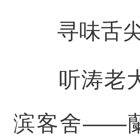
寻味舌尖
听涛老大门——
滨客舍——