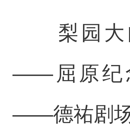
梨园大门
——屈原纪
——德祐剧