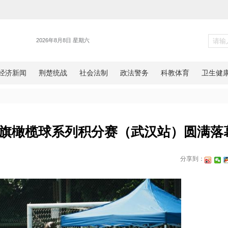
体育
年U系列腰旗橄榄球系列积分赛
网湖北