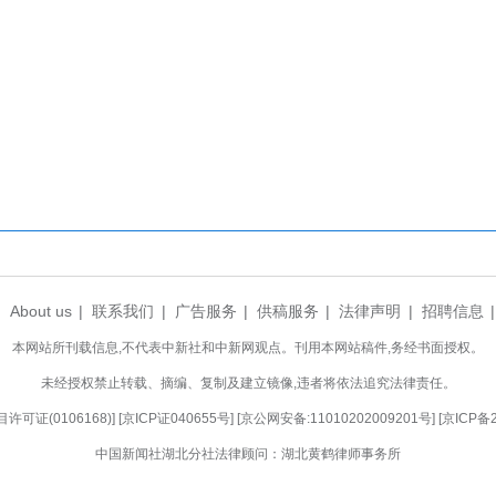
系列腰旗橄榄球系列积分赛（武汉站）圆满落幕。本
0岁组、12岁组、15岁男子组、15岁女子组、1
赛悬念逐一揭晓，各组别冠军最终全部产生。随着腰
正在全球范围内迎来高速发展窗口期，也推动着国内
多武汉市民近距离感受到这项运动的魅力与活力，为