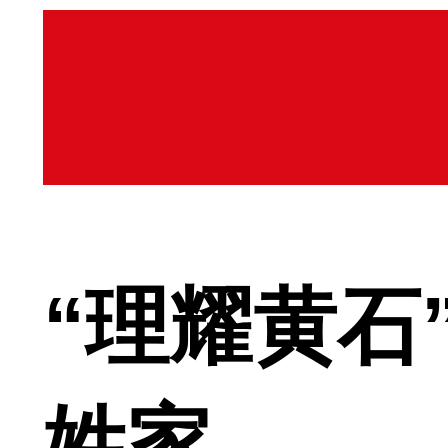
“理耀黄石
姓家