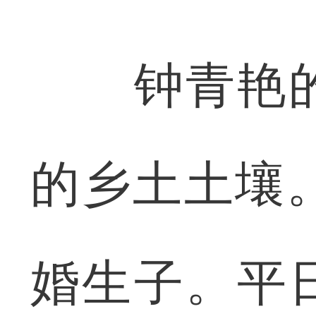
钟青艳的
的乡土土壤。
婚生子。平