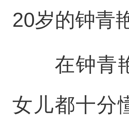
20岁的钟青
在钟青艳
女儿都十分