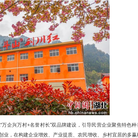
探索出“租金+薪金+股金+分红”等多元收益组合
度融入产业链。谢文英创新“三金模式”，带动500余
植基地，带动3600余户药农增收；张宗铭建设中药材
华中首家鲜花“盒马村”，助力合力村获评省级美丽
00余个、季节性用工3000余个，投入超2000万
作体系
统的统筹发力。利川市构建起“上下联动、政企对
结对共建，2025年新增产业投资7.84亿元，落地帮