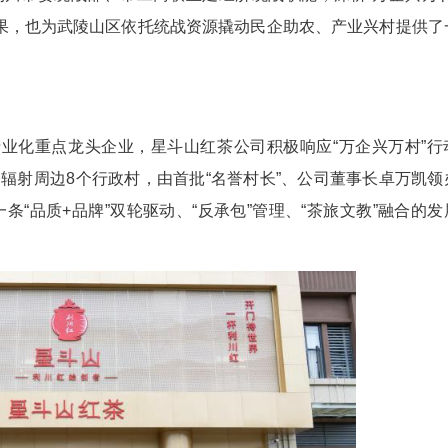
(秦卫飞 于浩然 罗云华)近日，全国工商联汇编印发
项目成功入选，利川星斗山红茶有限责任公司的利川红
的背后，是利川市委统战部、市工商联立足经济统战
结出的标志性成果，也为武陵山区依托统战资源撬动
方百姓
北省农业产业化重点龙头企业，星斗山红茶公司积
心实施区域，辐射周边8个行政村，由首批“名誉村
元，走出了一条“品质+品牌”双轮驱动、“反承包”