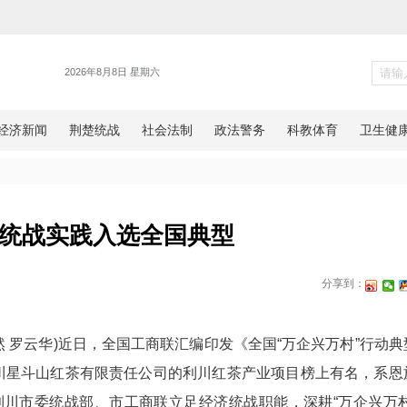
统战
湖北利川统战实践入选全国典型
网湖北