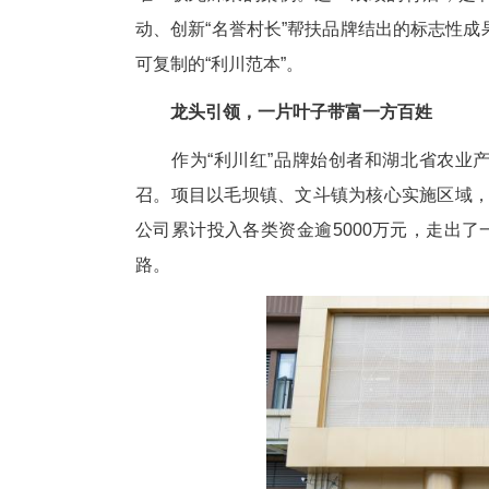
中新网湖北新闻6月24日电
例(2025年)》，湖北省3个
唯一获此殊荣的案例。这一成绩
动、创新“名誉村长”帮扶品牌
可复制的“利川范本”。
龙头引领，一片叶子带富一
作为“利川红”品牌始创者和湖
召。项目以毛坝镇、文斗镇为核
公司累计投入各类资金逾5000万
路。