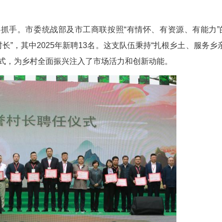
师工作室制定制茶标准，建成3000余亩有机示范
师引领、平台赋能”产改模式，以国家制茶大师邱建
“全民饮茶”公益培训20余场，惠及1600余人次
学综合体和“中国利川红茶第一村”IP。项目实施后
余户茶农稳定增收，间接带动全市5万余户20余万
产达1.9亿元，年加工能力3200吨，连续6年销售增
互利共赢”
品牌的核心抓手。市委统战部及市工商联按照“有