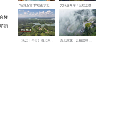
茶园，带动1.1万亩茶园完成
红为核心开展全链条培训，公司
。在品牌端，公司布局全国门店与
，茶园亩产值从不足3000元跃
茶农共享红利，年增收总额突破
长率超25%，“一片叶子富一方百
情怀、有资源、有能力”的标