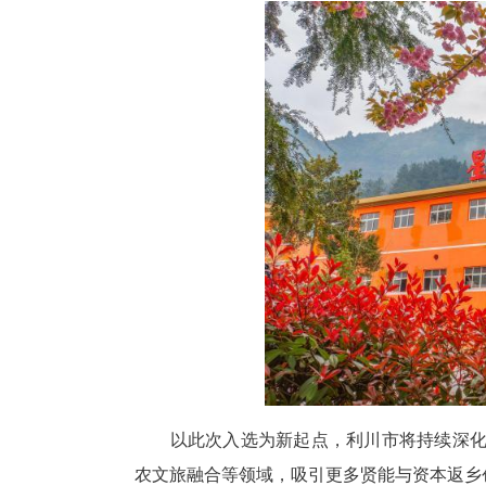
在利益联结上，“名誉村长”普遍
收购、入股共建等方式，将农户深
龙祥云建成3.8万亩大黄GAP种
精产业向精深加工延伸；胡磊建成
长”关联企业累计提供固定岗位12
统战聚力，构建村企共建工
项目的出彩，离不开全市统战系
推动624家民营企业与282个村