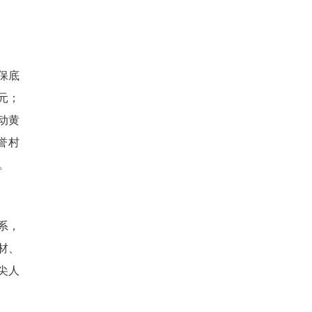
伍秉持“扎根乡土、服务乡亲”初
创新动能。