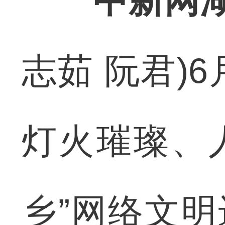
中新网湖
志茹 阮君)
灯火璀璨、
乡”网络文明