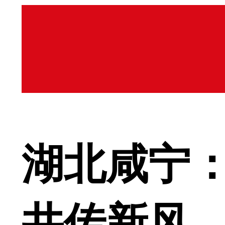
湖北咸宁：
井传新风