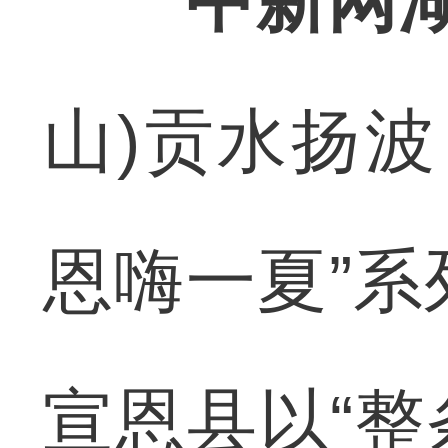
中新网湖
山)贡水扬波
恩嗨一夏”系
宣恩县以“