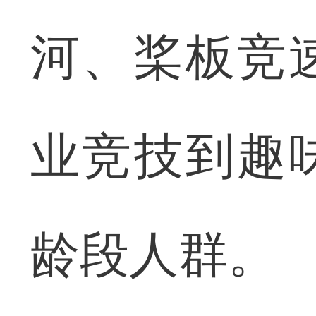
河、桨板竞
业竞技到趣
龄段人群。