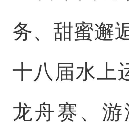
务、甜蜜邂
十八届水上
龙舟赛、游