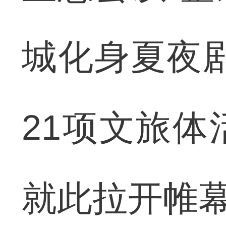
城化身夏夜
21项文旅
就此拉开帷