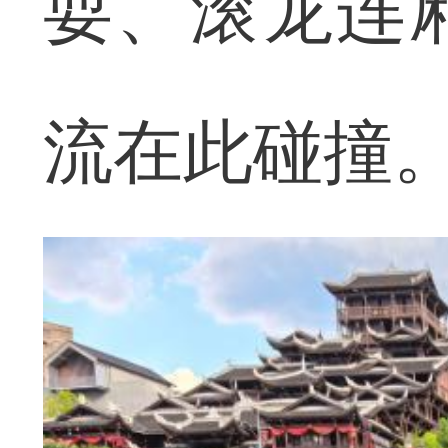
耍、滚龙连
流在此碰撞