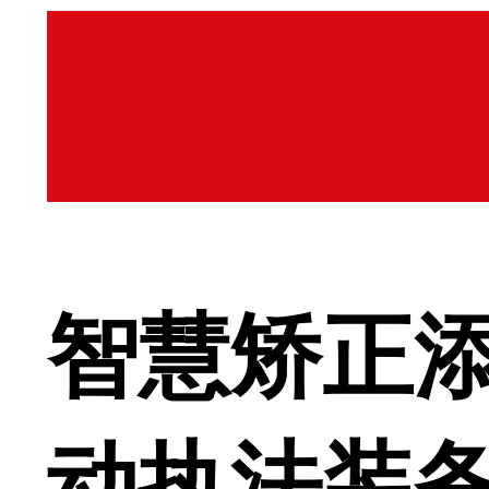
智慧矫正添
动执法装