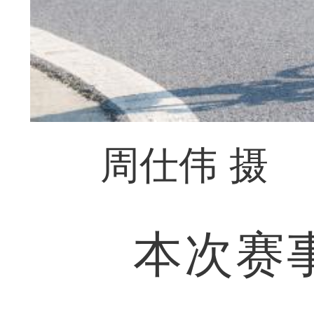
周仕伟 摄
本次赛事