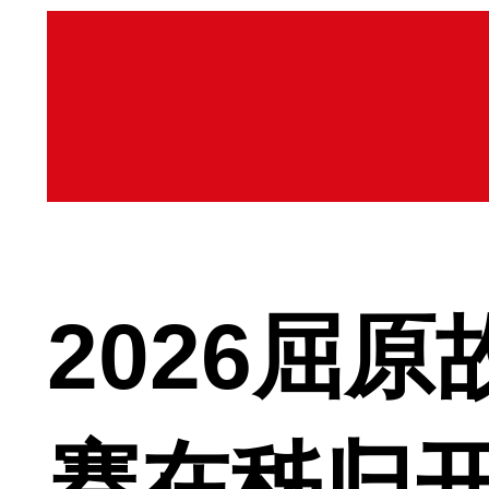
2026屈
赛在秭归