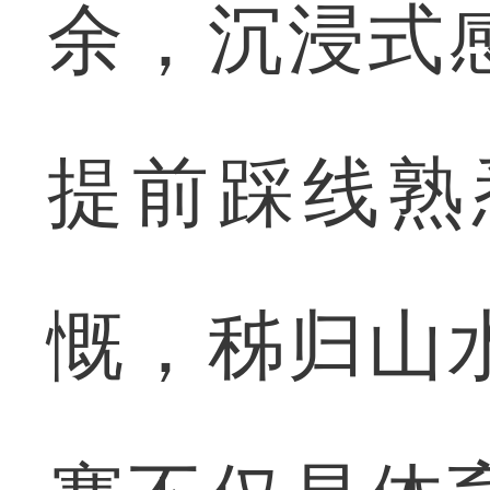
余，沉浸式
提前踩线熟
慨，秭归山