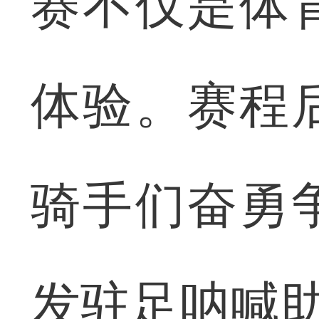
赛不仅是体
体验。赛程
骑手们奋勇
发驻足呐喊