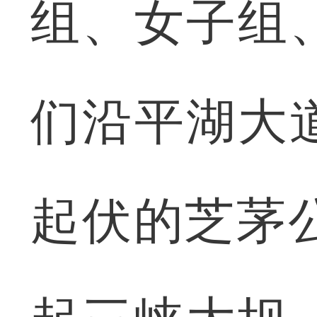
组、女子组
们沿平湖大
起伏的芝茅