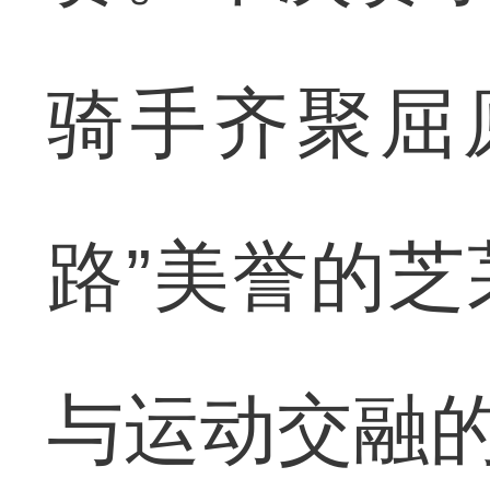
骑手齐聚屈
路”美誉的
与运动交融