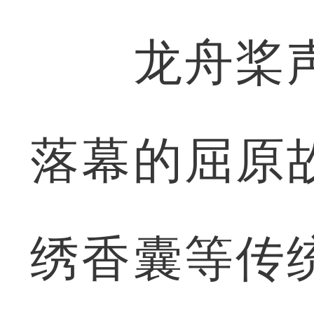
龙舟桨声
落幕的屈原
绣香囊等传