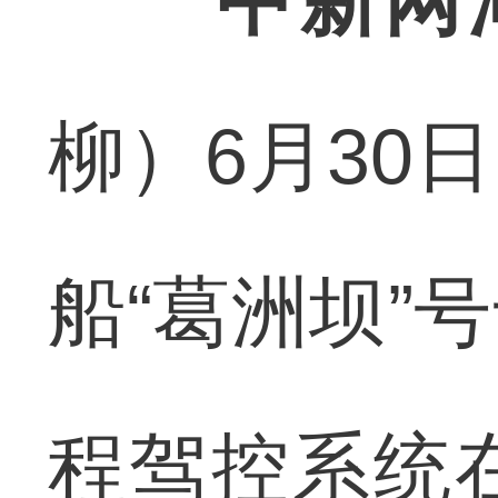
中新网
柳）6月30
船“葛洲坝”
程驾控系统