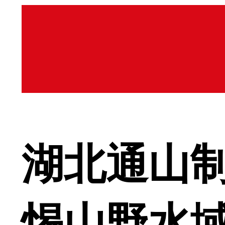
湖北通山
惕山野水