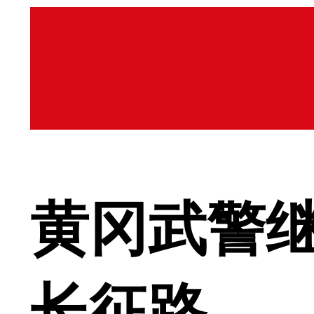
黄冈武警继
长征路