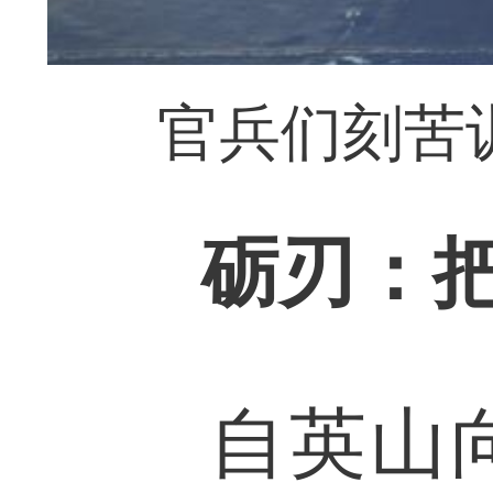
官兵们刻苦
砺刃：
自英山向