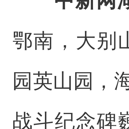
中新网
鄂南，大别
园英山园，海
战斗纪念碑