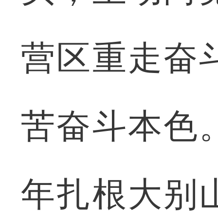
营区重走奋
苦奋斗本色
年扎根大别