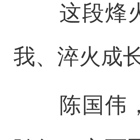
这段烽火
我、淬火成
陈国伟，