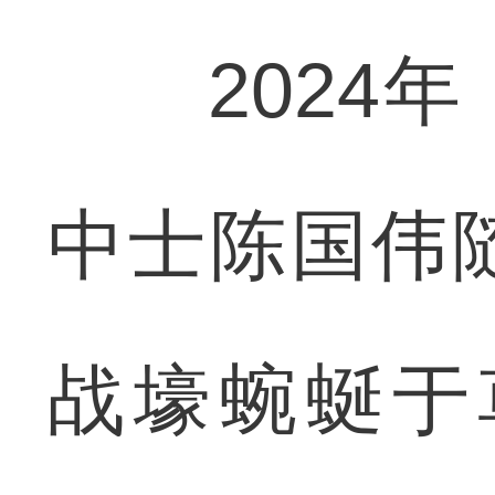
2024年
中士陈国伟
战壕蜿蜒于