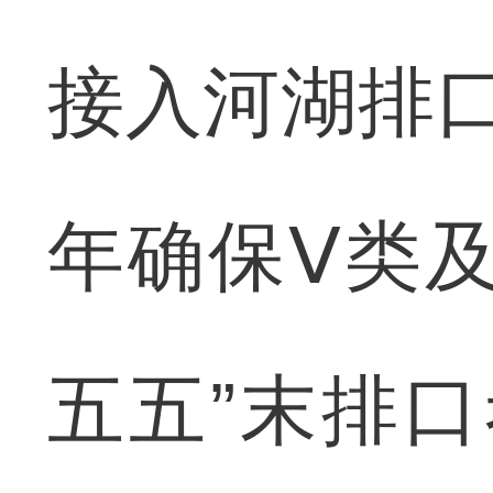
接入河湖排口
年确保Ⅴ类
五五”末排口