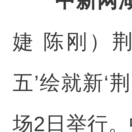
中新网
婕 陈刚）
五’绘就新‘
场2日举行