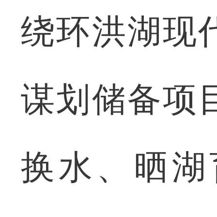
绕环洪湖现
谋划储备项
换水、晒湖