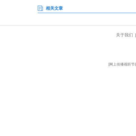
哺”的充满人文关怀的治理闭环，实
经过一年的精准发力，黄石港区
同比下降32%；今年上半年发案率
计开展各类反诈主题宣传活动500