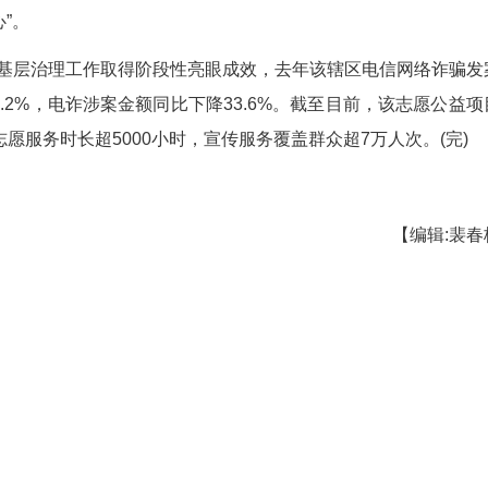
青盾先锋团在黄石港万达举反诈宣传牌巡逻。
锋团”探索形成了科学清晰、闭环高效的“三步走”
专业化的反诈知识技能培训，使之成为遍布社会各个
联防联控，使多种社会力量同频共振，让反诈的社会
截，更注重对受害群体的事后关怀与心理重建，形