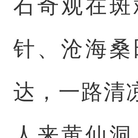
石奇观在斑
针、沧海桑
达，一路清
人来黄仙洞