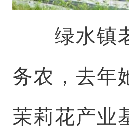
绿水镇老
务农，去年
茉莉花产业