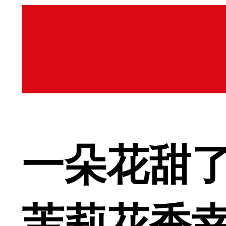
一朵花甜了
茉莉花香