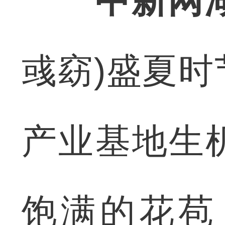
中新网
彧窈)盛夏
产业基地生
饱满的花苞