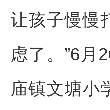
让孩子慢慢
虑了。”6月
庙镇文塘小