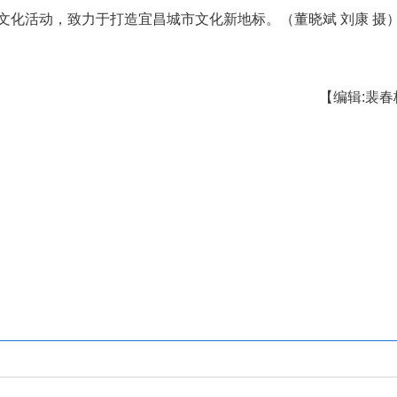
的长盛川新茶饮美学生活体验店，顾客们在茶室
香氤氲”的文化氛围。作为宜昌本土知名茶文化品牌
业空间完美融合，店内不仅展示销售长盛川非遗系
技艺展示等文化活动，致力于打造宜昌城市文化新地