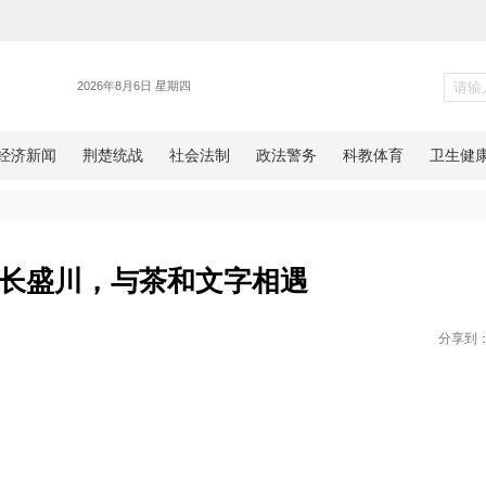
瞰见】在长盛川，与茶和文字相
网湖北