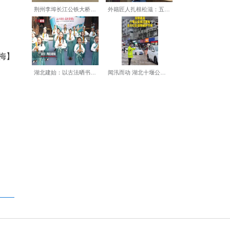
内一边品茶赏景，一边阅读书
，长盛川深度挖掘地域文化特
列茶礼、体验式散茶等特色产
标。（董晓斌 刘康 摄）