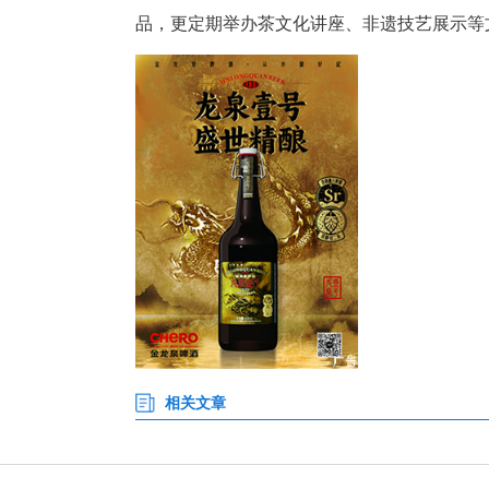
近日，在位于宜昌市伍家岗区
籍，沉浸式感受“茶韵袅袅，书
色，将非物质文化遗产与现代商
品，更定期举办茶文化讲座、非遗