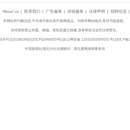
，贺先生为车管所细致周到的服务点赞。
务就跟进到哪里。”宜昌车管所以高效、贴心的服
“不打烊”是落实“高效办成一件事”改革的具体实践，
理支队车辆管理所聚焦群众“上班没空办、下班没
供非工作日服务超10万人次，多次被评为全市“红旗窗