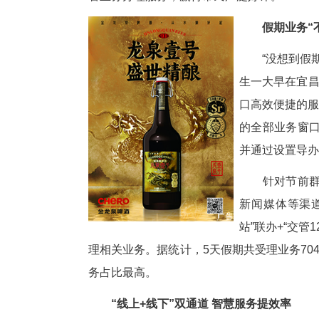
中新网湖北新闻5月6日电
(
交通管理支队车辆管理所推出系列
管业务办理服务，赢得市民广泛
“
生
口
的
并
针