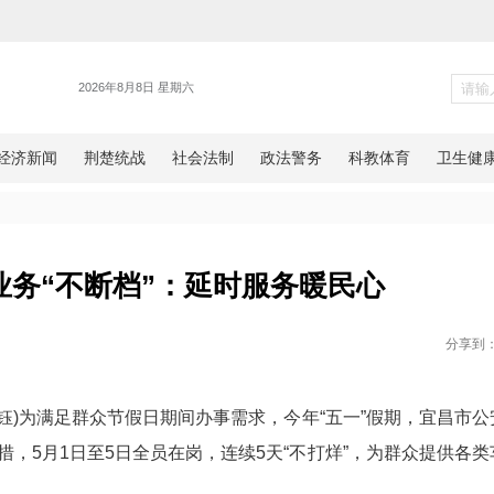
警务
“五一”业务“不断档”：延时服
网湖北