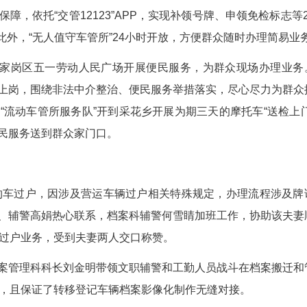
闻媒体等渠道发布服务公告，引导市民通过选择车
”联办+“交管12123”APP网上办+“无人值守车管所
受理业务7040笔，日均服务量较平日增长30%，
务提效率
上服务保障，依托“交管12123”APP，实现补
请4903件。此外，“无人值守车管所”24小时开放
在宜昌市伍家岗区五一劳动人民广场开展便民服
所民辅警全员上岗，围绕非法中介整治、便民服务举
队车管所将“流动车管所服务队”开到采花乡开展为