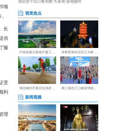
管部门现场办+“警邮企服务
”办+“流动车管所”办等多种途径办
其中驾驶证换证、临牌申领等业
领号牌、申领免检标志等20项
，方便群众随时办理简易业务。
务，为群众现场办理业务。长
措落实，尽心尽力为群众提供
期三天的摩托车“送检上门”服