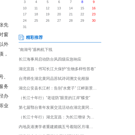
今年“五一”假期，宜昌市公安局
不打烊”，为群众提供各类车驾
了！”5月1日上午，市民张先
补领机动车登记证书手续，对窗
，车管所开放除驾驶人考试以外
领、车辆解抵押等高频事项，
时间。
前部署，通过微信公众号、