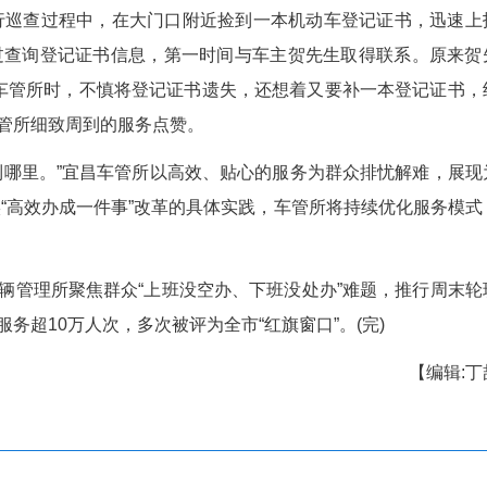
管业务，把便民服务送到群众家门口。
获点赞
所办理网约车过户，因涉及营运车辆过户相关特
通道民警程伟、辅警高娟热心联系，档案科辅警何雪
，为他们办结过户业务，受到夫妻两人交口称赞。
车管所档案管理科科长刘金明带领文职辅警和工
车档案移库工作，且保证了转移登记车辆档案影像化
闵先勇在例行巡查过程中，在大门口附近捡到一本
警官严松松通过查询登记证书信息，第一时间与车主
家人一起离开车管所时，不慎将登记证书遗失，还想