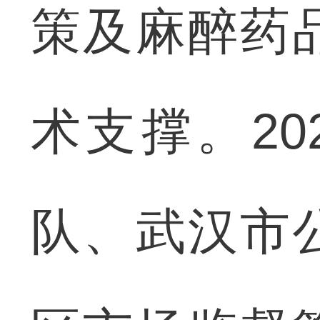
策及麻醉药
术支撑。2
队、武汉市