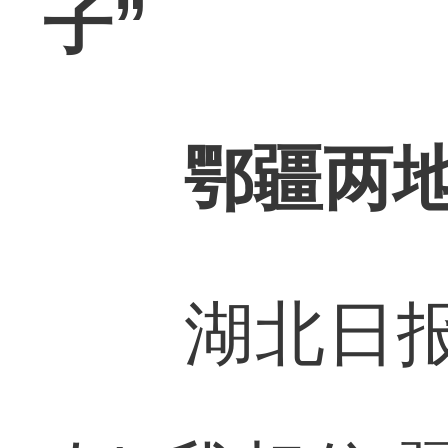
子”
鄂疆两地共
湖北日报讯