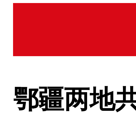
鄂疆两地共