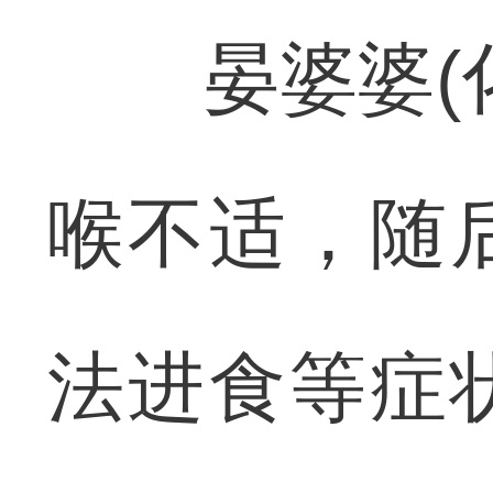
晏婆婆(化
喉不适，随
法进食等症