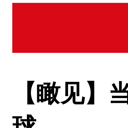
【瞰见】当
球