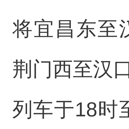
将宜昌东至汉
荆门西至汉口
列车于18时