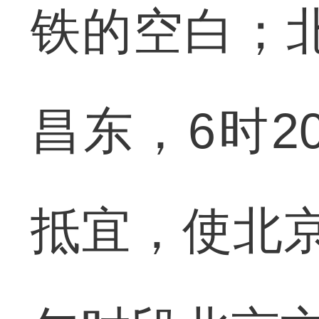
铁的空白；北
昌东，6时2
抵宜，使北