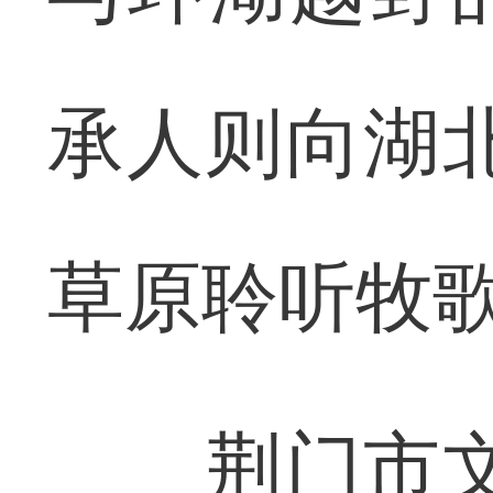
承人则向湖
草原聆听牧歌
荆门市文旅