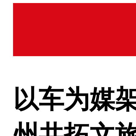
以车为媒架
州共拓文