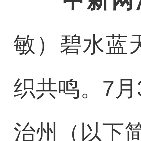
中新网
敏）碧水蓝
织共鸣。7月
治州（以下简