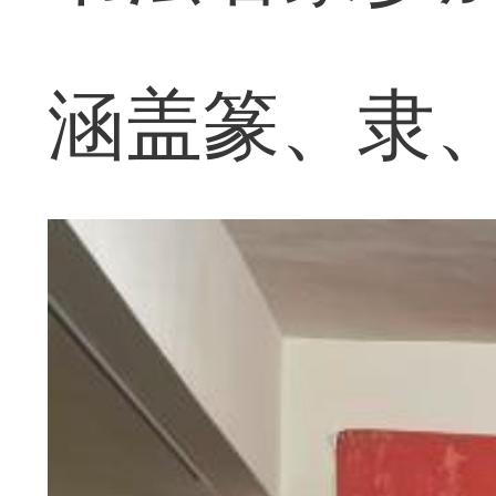
涵盖篆、隶