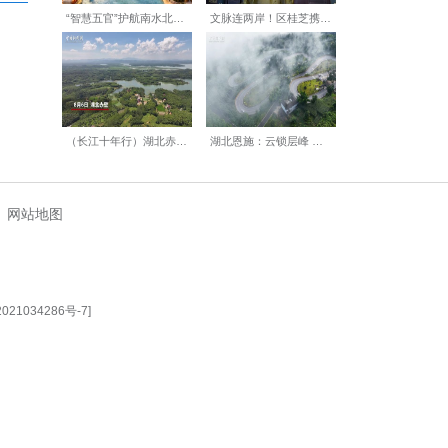
驻点乡镇全覆盖。截至目前，
理中心开展线上会诊1148例，
库，推行“药物+生活方式”双
【编辑:刘莉莉】