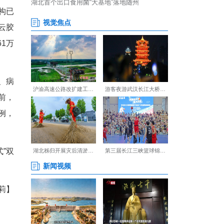
人民医院、中医院、妇幼保健
室拿到处方后即可完成扫码支付
者平均缴费时间从15分钟缩短
前，医共体内22家医疗机构已
院等20家医疗机构上线“云胶
人次，为群众节省费用超161万
难”。建成医学影像、心电、病