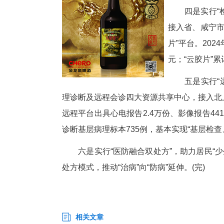
销，2025年1至7月累计流转处方6
三
院
与
至
四
接
片
元
五