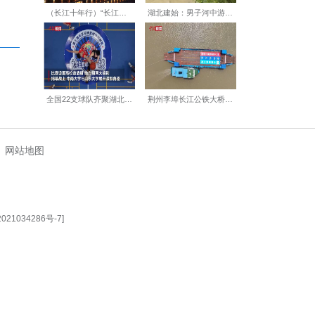
【编辑:刘莉莉】