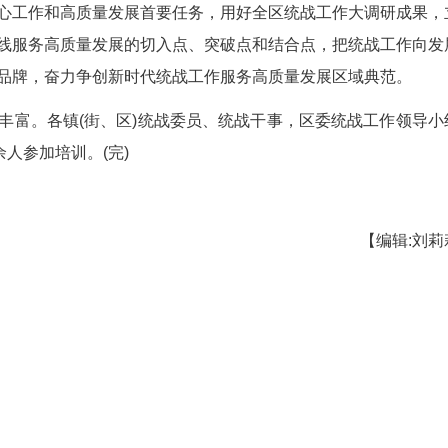
基层、难点在基层、创新点也在基层，基层统战
质提升年”工作部署，聚焦市委“两资三能”工程现
良作风的高素质统战干部队伍。
济建设中心工作和高质量发展首要任务，用好全
新时代统一战线服务高质量发展的切入点、突破点和
度的统战工作品牌，奋力争创新时代统战工作服务高
凑、内容丰富。各镇(街、区)统战委员、统战干
表等160余人参加培训。(完)