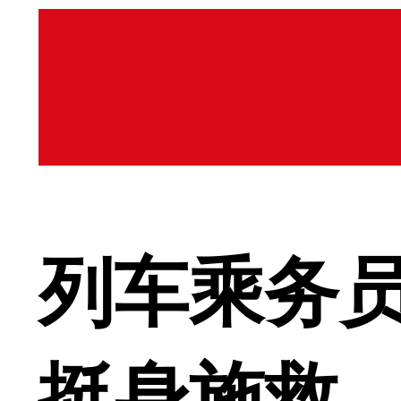
列车乘务员
挺身施救